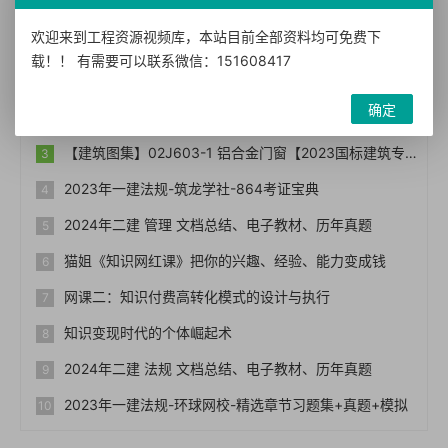
热门文章
欢迎来到工程资源视频库，本站目前全部资料均可免费下
载！！ 有需要可以联系微信：151608417
热烈祝贺优选资源视频库（宝贝资源站bb006）网站正式上线！！
确定
【免费下载】常用图集212本,16G101图集,水电安装图集-254本【01-0014】
【建筑图集】02J603-1 铝合金门窗【2023国标建筑专业图集大全】
2023年一建法规-筑龙学社-864考证宝典
2024年二建 管理 文档总结、电子教材、历年真题
猫姐《知识网红课》把你的兴趣、经验、能力变成钱
网课二：知识付费高转化模式的设计与执行
知识变现时代的个体崛起术
2024年二建 法规 文档总结、电子教材、历年真题
2023年一建法规-环球网校-精选章节习题集+真题+模拟