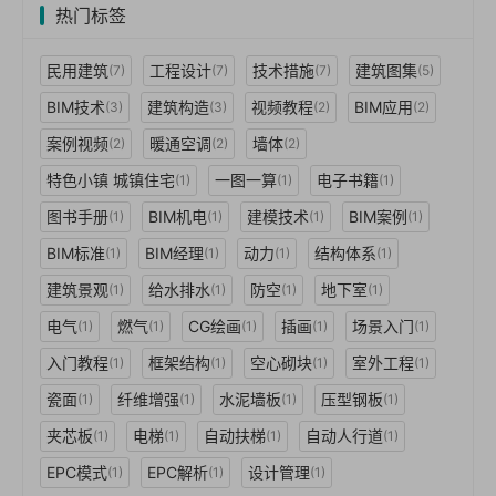
热门标签
民用建筑
工程设计
技术措施
建筑图集
(7)
(7)
(7)
(5)
BIM技术
建筑构造
视频教程
BIM应用
(3)
(3)
(2)
(2)
案例视频
暖通空调
墙体
(2)
(2)
(2)
特色小镇 城镇住宅
一图一算
电子书籍
(1)
(1)
(1)
图书手册
BIM机电
建模技术
BIM案例
(1)
(1)
(1)
(1)
BIM标准
BIM经理
动力
结构体系
(1)
(1)
(1)
(1)
建筑景观
给水排水
防空
地下室
(1)
(1)
(1)
(1)
电气
燃气
CG绘画
插画
场景入门
(1)
(1)
(1)
(1)
(1)
入门教程
框架结构
空心砌块
室外工程
(1)
(1)
(1)
(1)
瓷面
纤维增强
水泥墙板
压型钢板
(1)
(1)
(1)
(1)
夹芯板
电梯
自动扶梯
自动人行道
(1)
(1)
(1)
(1)
EPC模式
EPC解析
设计管理
(1)
(1)
(1)