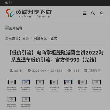
的网站！

当前位置：
首页
网赚专区
正文


【低价引流】电商掌柜茂隆滔哥主讲2022淘
系直通车低价引流，官方价999【完结】

admin

2023-06-14 23:41:53

1633

网赚专区