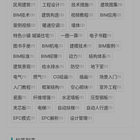
民用建筑
工程设计
技术措施
建筑图集
(7)
(7)
(7)
(5)
BIM技术
建筑构造
视频教程
BIM应用
(3)
(3)
(2)
(2)
案例视频
暖通空调
墙体
(2)
(2)
(2)
特色小镇 城镇住宅
一图一算
电子书籍
(1)
(1)
(1)
图书手册
BIM机电
建模技术
BIM案例
(1)
(1)
(1)
(1)
BIM标准
BIM经理
动力
结构体系
(1)
(1)
(1)
(1)
建筑景观
给水排水
防空
地下室
(1)
(1)
(1)
(1)
电气
燃气
CG绘画
插画
场景入门
(1)
(1)
(1)
(1)
(1)
入门教程
框架结构
空心砌块
室外工程
(1)
(1)
(1)
(1)
瓷面
纤维增强
水泥墙板
压型钢板
(1)
(1)
(1)
(1)
夹芯板
电梯
自动扶梯
自动人行道
(1)
(1)
(1)
(1)
EPC模式
EPC解析
设计管理
(1)
(1)
(1)