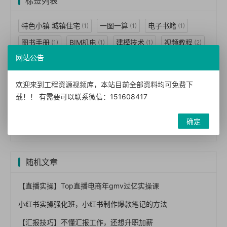
标签列表
特色小镇 城镇住宅
一图一算
电子书籍
(1)
(1)
(1)
图书手册
BIM机电
建模技术
视频教程
(1)
(1)
(1)
(2)
网站公告
BIM技术
BIM应用
案例视频
BIM案例
(3)
(2)
(2)
(1)
BIM标准
BIM经理
民用建筑
工程设计
(1)
(1)
(7)
(7)
欢迎来到工程资源视频库，本站目前全部资料均可免费下
技术措施
暖通空调
动力
结构体系
(7)
(2)
(1)
(1)
载！！ 有需要可以联系微信：151608417
建筑景观
给水排水
防空
墙体
(1)
(1)
(1)
(2)
确定
建筑构造
建筑图集
(3)
(5)
随机文章
【直播实操】Top直播电商年gmv过亿实操课
小红书实操强化班，小红书制作爆款笔记的方法
【汇报技巧】不懂汇报工作，还想升职加薪