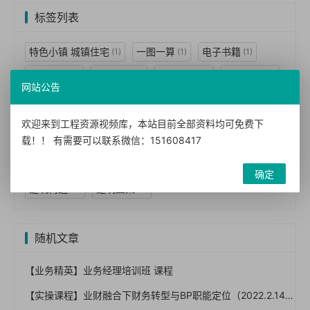
标签列表
特色小镇 城镇住宅
一图一算
电子书籍
(1)
(1)
(1)
图书手册
BIM机电
建模技术
视频教程
(1)
(1)
(1)
(2)
网站公告
BIM技术
BIM应用
案例视频
BIM案例
(3)
(2)
(2)
(1)
BIM标准
BIM经理
民用建筑
工程设计
(1)
(1)
(7)
(7)
欢迎来到工程资源视频库，本站目前全部资料均可免费下
载！！ 有需要可以联系微信：151608417
技术措施
暖通空调
动力
结构体系
(7)
(2)
(1)
(1)
建筑景观
给水排水
防空
墙体
(1)
(1)
(1)
(2)
确定
建筑构造
建筑图集
(3)
(5)
随机文章
【业务精英】业务经理培训班 课程
【实操课程】业财融合下财务转型与BP职能定位（2022.2.14）