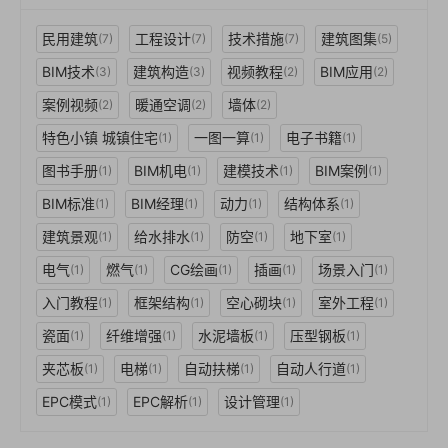
民用建筑
工程设计
技术措施
建筑图集
(7)
(7)
(7)
(5)
BIM技术
建筑构造
视频教程
BIM应用
(3)
(3)
(2)
(2)
案例视频
暖通空调
墙体
(2)
(2)
(2)
特色小镇 城镇住宅
一图一算
电子书籍
(1)
(1)
(1)
图书手册
BIM机电
建模技术
BIM案例
(1)
(1)
(1)
(1)
BIM标准
BIM经理
动力
结构体系
(1)
(1)
(1)
(1)
建筑景观
给水排水
防空
地下室
(1)
(1)
(1)
(1)
电气
燃气
CG绘画
插画
场景入门
(1)
(1)
(1)
(1)
(1)
入门教程
框架结构
空心砌块
室外工程
(1)
(1)
(1)
(1)
瓷面
纤维增强
水泥墙板
压型钢板
(1)
(1)
(1)
(1)
夹芯板
电梯
自动扶梯
自动人行道
(1)
(1)
(1)
(1)
EPC模式
EPC解析
设计管理
(1)
(1)
(1)