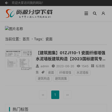
欢迎大家访问我的网站！

当前位置：
首页
Tags：瓷面

【建筑图集】01ZJ110-1 瓷面纤维增强
水泥墙板建筑构造【2023国标建筑专业
图集大全】

admin

2023-06-20

1545

标准图
集

瓷面
纤维增强
水泥墙板
建筑构造
建筑图集
‹‹
1
››
热门标签