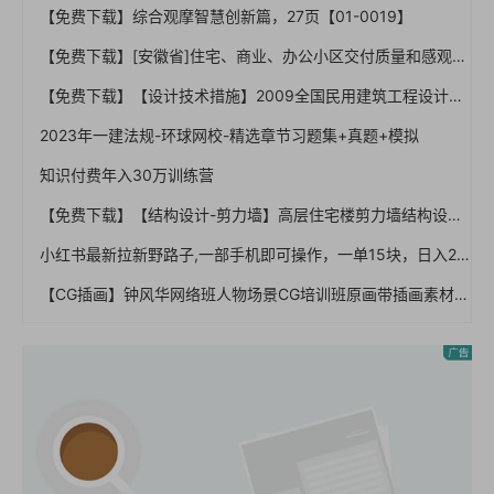
【免费下载】综合观摩智慧创新篇，27页【01-0019】
【免费下载】[安徽省]住宅、商业、办公小区交付质量和感观标准，110页PPT，图文，可编辑【01-0040】
【免费下载】【设计技术措施】2009全国民用建筑工程设计技术措施-给水排水
2023年一建法规-环球网校-精选章节习题集+真题+模拟
知识付费年入30万训练营
【免费下载】【结构设计-剪力墙】高层住宅楼剪力墙结构设计实例讲解从入门到精通，133页PDF
小红书最新拉新野路子,一部手机即可操作，一单15块，日入2000+
【CG插画】钟风华网络班人物场景CG培训班原画带插画素材完整视频教程