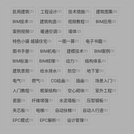
民用建筑
工程设计
技术措施
建筑图集
(7)
(7)
(7)
(5)
BIM技术
建筑构造
视频教程
BIM应用
(3)
(3)
(2)
(2)
案例视频
暖通空调
墙体
(2)
(2)
(2)
特色小镇 城镇住宅
一图一算
电子书籍
(1)
(1)
(1)
图书手册
BIM机电
建模技术
BIM案例
(1)
(1)
(1)
(1)
BIM标准
BIM经理
动力
结构体系
(1)
(1)
(1)
(1)
建筑景观
给水排水
防空
地下室
(1)
(1)
(1)
(1)
电气
燃气
CG绘画
插画
场景入门
(1)
(1)
(1)
(1)
(1)
入门教程
框架结构
空心砌块
室外工程
(1)
(1)
(1)
(1)
瓷面
纤维增强
水泥墙板
压型钢板
(1)
(1)
(1)
(1)
夹芯板
电梯
自动扶梯
自动人行道
(1)
(1)
(1)
(1)
EPC模式
EPC解析
设计管理
(1)
(1)
(1)