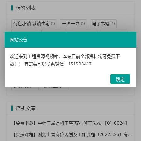
标签列表
特色小镇 城镇住宅
一图一算
电子书籍
(1)
(1)
(1)
图书手册
BIM机电
建模技术
视频教程
(1)
(1)
(1)
(2)
网站公告
BIM技术
BIM应用
案例视频
BIM案例
(3)
(2)
(2)
(1)
BIM标准
BIM经理
民用建筑
工程设计
(1)
(1)
(7)
(7)
欢迎来到工程资源视频库，本站目前全部资料均可免费下
载！！ 有需要可以联系微信：151608417
技术措施
暖通空调
动力
结构体系
(7)
(2)
(1)
(1)
建筑景观
给水排水
防空
墙体
(1)
(1)
(1)
(2)
确定
建筑构造
建筑图集
(3)
(5)
随机文章
【免费下载】中建三局万科工序“穿插施工”策划【01-0024】
【实操课程】财务主管岗位规划及工作流程（2022.1.26）夸克网盘下载！