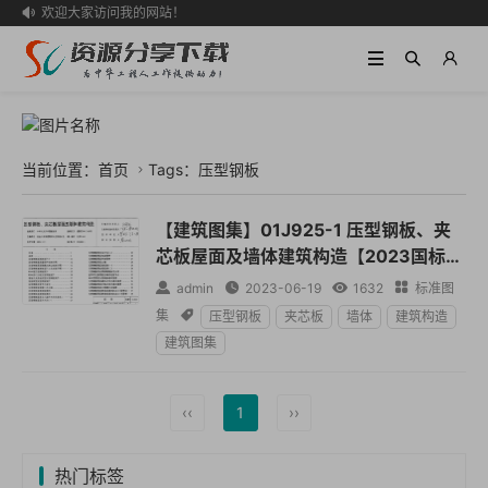
欢迎大家访问我的网站！

当前位置：
首页
Tags：压型钢板

【建筑图集】01J925-1 压型钢板、夹
芯板屋面及墙体建筑构造【2023国标建
筑专业图集大全】

admin

2023-06-19

1632

标准图
集

压型钢板
夹芯板
墙体
建筑构造
建筑图集
‹‹
1
››
热门标签