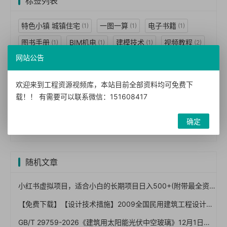
标签列表
特色小镇 城镇住宅
一图一算
电子书籍
(1)
(1)
(1)
图书手册
BIM机电
建模技术
视频教程
(1)
(1)
(1)
(2)
网站公告
BIM技术
BIM应用
案例视频
BIM案例
(3)
(2)
(2)
(1)
BIM标准
BIM经理
民用建筑
工程设计
(1)
(1)
(7)
(7)
欢迎来到工程资源视频库，本站目前全部资料均可免费下
技术措施
暖通空调
动力
结构体系
(7)
(2)
(1)
(1)
载！！ 有需要可以联系微信：151608417
建筑景观
给水排水
防空
墙体
(1)
(1)
(1)
(2)
确定
建筑构造
建筑图集
(3)
(5)
随机文章
小红书虚拟项目，适合小白的长期项目日入500+(附带最全资料270G)
【免费下载】【设计技术措施】2009全国民用建筑工程设计技术措施-给水排水
GB/T 29759-2026《建筑用太阳能光伏中空玻璃》12月1日实施：BIPV发电安全红线与验收怎么卡