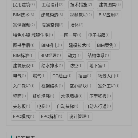
民用建筑
工程设计
技术措施
建筑图集
(7)
(7)
(7)
(5)
BIM技术
建筑构造
视频教程
BIM应用
(3)
(3)
(2)
(2)
案例视频
暖通空调
墙体
(2)
(2)
(2)
特色小镇 城镇住宅
一图一算
电子书籍
(1)
(1)
(1)
图书手册
BIM机电
建模技术
BIM案例
(1)
(1)
(1)
(1)
BIM标准
BIM经理
动力
结构体系
(1)
(1)
(1)
(1)
建筑景观
给水排水
防空
地下室
(1)
(1)
(1)
(1)
电气
燃气
CG绘画
插画
场景入门
(1)
(1)
(1)
(1)
(1)
入门教程
框架结构
空心砌块
室外工程
(1)
(1)
(1)
(1)
瓷面
纤维增强
水泥墙板
压型钢板
(1)
(1)
(1)
(1)
夹芯板
电梯
自动扶梯
自动人行道
(1)
(1)
(1)
(1)
EPC模式
EPC解析
设计管理
(1)
(1)
(1)