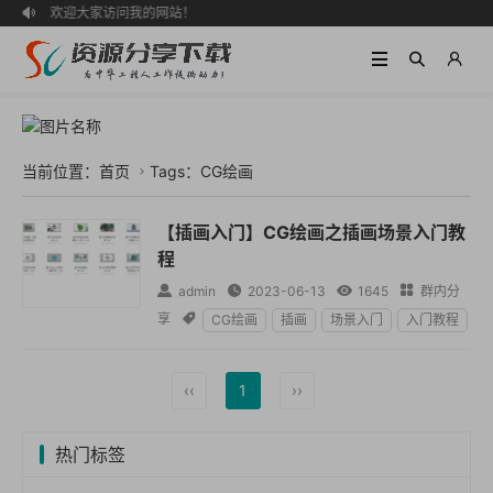
欢迎大家访问我的网站！

当前位置：
首页
Tags：CG绘画

【插画入门】CG绘画之插画场景入门教
程

admin

2023-06-13

1645

群内分
享

CG绘画
插画
场景入门
入门教程
‹‹
1
››
热门标签