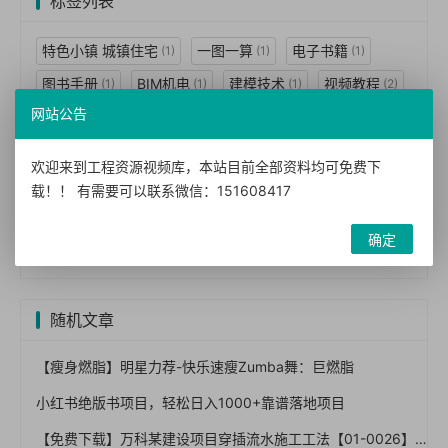
标签列表
特色小镇 城镇住宅
一图一算
电子书籍
(1)
(1)
(1)
图书手册
BIM机电
建模技术
视频教程
(1)
(1)
(1)
(2)
网站公告
BIM技术
BIM应用
案例视频
BIM案例
(3)
(2)
(2)
(1)
BIM标准
BIM经理
民用建筑
工程设计
(1)
(1)
(7)
(7)
欢迎来到工程资源视频库，本站目前全部资料均可免费下
技术措施
暖通空调
动力
结构体系
(7)
(2)
(1)
(1)
载！！ 有需要可以联系微信：151608417
建筑景观
给水排水
防空
墙体
(1)
(1)
(1)
(2)
确定
建筑构造
建筑图集
(3)
(5)
随机文章
【瘦身燃脂】明星力荐-快乐速瘦Zumba舞：巨燃脂
小红书绝版书项目，轻松日入1000+靠谱落地项目
【免费下载】万科某建设项目穿插流水施工工法【01-0026】