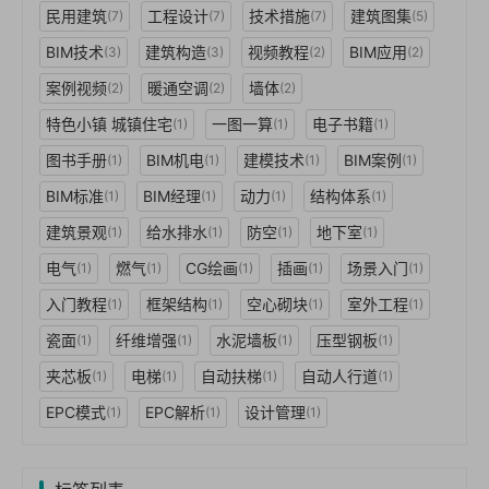
民用建筑
工程设计
技术措施
建筑图集
(7)
(7)
(7)
(5)
BIM技术
建筑构造
视频教程
BIM应用
(3)
(3)
(2)
(2)
案例视频
暖通空调
墙体
(2)
(2)
(2)
特色小镇 城镇住宅
一图一算
电子书籍
(1)
(1)
(1)
图书手册
BIM机电
建模技术
BIM案例
(1)
(1)
(1)
(1)
BIM标准
BIM经理
动力
结构体系
(1)
(1)
(1)
(1)
建筑景观
给水排水
防空
地下室
(1)
(1)
(1)
(1)
电气
燃气
CG绘画
插画
场景入门
(1)
(1)
(1)
(1)
(1)
入门教程
框架结构
空心砌块
室外工程
(1)
(1)
(1)
(1)
瓷面
纤维增强
水泥墙板
压型钢板
(1)
(1)
(1)
(1)
夹芯板
电梯
自动扶梯
自动人行道
(1)
(1)
(1)
(1)
EPC模式
EPC解析
设计管理
(1)
(1)
(1)