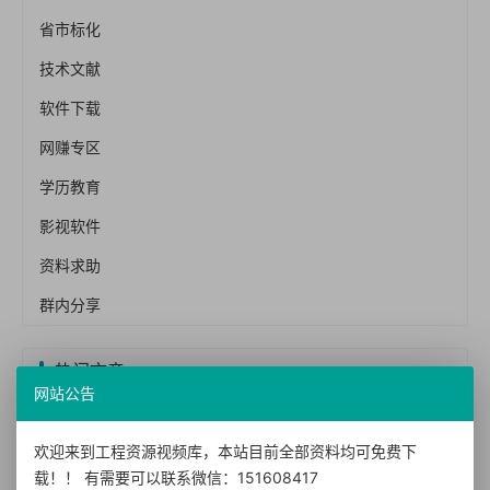
省市标化
技术文献
软件下载
网赚专区
学历教育
影视软件
资料求助
群内分享
热门文章
网站公告
热烈祝贺优选资源视频库（宝贝资源站bb006）网站正式上线！！
欢迎来到工程资源视频库，本站目前全部资料均可免费下
【免费下载】常用图集212本,16G101图集,水电安装图集-254本【01-0014】
载！！ 有需要可以联系微信：151608417