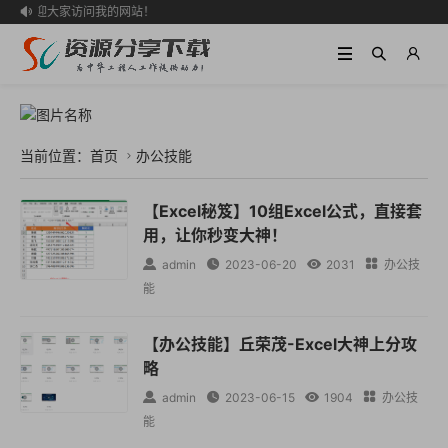
欢迎大家访问我的网站！

当前位置：
首页
办公技能

【Excel秘笈】10组Excel公式，直接套
用，让你秒变大神！

admin

2023-06-20

2031

办公技
能
【办公技能】丘荣茂-Excel大神上分攻
略

admin

2023-06-15

1904

办公技
能