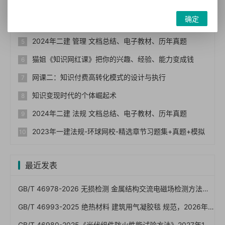
【建筑图集】02J603-1 铝合金门窗【2023国标建筑专业图集大全】
确定
2023年一建法规-筑龙学社-864考证宝典
2024年二建 管理 文档总结、电子教材、历年真题
猫姐《知识网红课》把你的兴趣、经验、能力变成钱
网课二：知识付费高转化模式的设计与执行
知识变现时代的个体崛起术
2024年二建 法规 文档总结、电子教材、历年真题
2023年一建法规-环球网校-精选章节习题集+真题+模拟
最近发表
GB/T 46978-2026 无损检测 金属结构交流电磁场检测方法（一文读懂）
GB/T 46993-2025 绝热材料 建筑用气凝胶毯 规范，2026年7月1日已实施！免费下载
GB/T 46980-2025《光伏组件防火性能试验方法》2027年1月1日实施：屋顶光伏防火怎么验、A/B/C级怎么卡