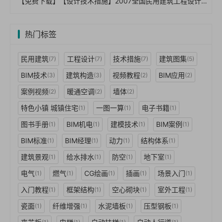
【免费下载】【设计技术措施】2007全国民用建筑工程设计技术措施 建筑产品选用技术 产品技术资料 暖通空调 燃气
热门标签
民用建筑
工程设计
技术措施
建筑图集
(7)
(7)
(7)
(5)
BIM技术
建筑构造
视频教程
BIM应用
(3)
(3)
(2)
(2)
案例视频
暖通空调
墙体
(2)
(2)
(2)
特色小镇 城镇住宅
一图一算
电子书籍
(1)
(1)
(1)
图书手册
BIM机电
建模技术
BIM案例
(1)
(1)
(1)
(1)
BIM标准
BIM经理
动力
结构体系
(1)
(1)
(1)
(1)
建筑景观
给水排水
防空
地下室
(1)
(1)
(1)
(1)
电气
燃气
CG绘画
插画
场景入门
(1)
(1)
(1)
(1)
(1)
入门教程
框架结构
空心砌块
室外工程
(1)
(1)
(1)
(1)
瓷面
纤维增强
水泥墙板
压型钢板
(1)
(1)
(1)
(1)