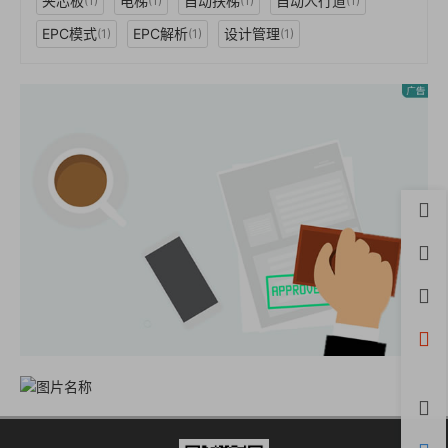
夹芯板
电梯
自动扶梯
自动人行道
(1)
(1)
(1)
(1)
EPC模式
EPC解析
设计管理
(1)
(1)
(1)
首页
用户
积分
开通
微信
评论