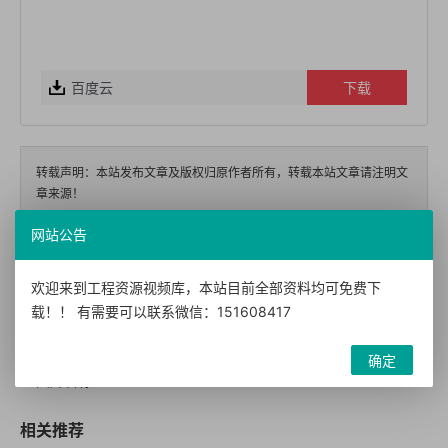
百度云
下载
转载声明：本站发布文章及版权归原作者所有，转载本站文章请注明文
章来源！
网站公告
本文链接：
https://www.doc52.com/?id=234
欢迎来到工程资源视频库，本站目前全部资料均可免费下
载！！ 有需要可以联系微信：151608417
网课二：知识付费高转化模式
知识变现时代的个体崛起术
的设计与执行
确定
相关推荐