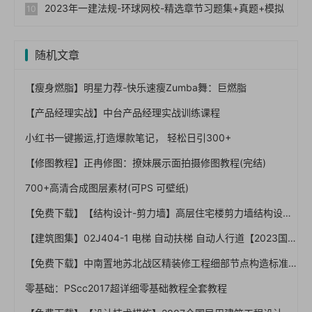
2023年一建法规-环球网校-精选章节习题集+真题+模拟
随机文章
【瘦身燃脂】明星力荐-快乐速瘦Zumba舞：巨燃脂
【产品经理实战】中台产品经理实战训练课程
小红书一键搬运,打造爆款笔记， 轻松日引300+
【修图教程】正冉修图：撩妹展示面拍摄修图教程(完结)
700+高清合成图层素材(可PS 可壁纸)
【免费下载】【结构设计-剪力墙】高层住宅楼剪力墙结构设计实例讲解从入门到精通，133页PDF
【建筑图集】02J404-1 电梯 自动扶梯 自动人行道【2023国标建筑专业图集大全】
【免费下载】中南置地苏北战区精装修工程细部节点构造标准【01-0025】
零基础：PScc2017超详细零基础教程全套教程