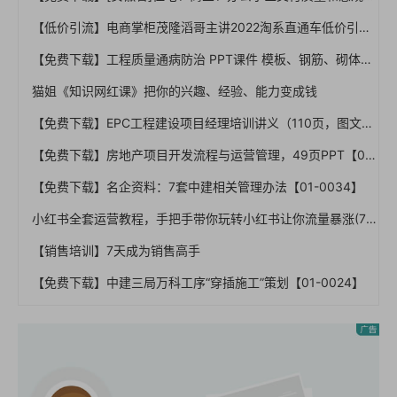
【低价引流】电商掌柜茂隆滔哥主讲2022淘系直通车低价引流，官方价999【完结】
【免费下载】工程质量通病防治 PPT课件 模板、钢筋、砌体、外墙、楼地面等【01-0005】
猫姐《知识网红课》把你的兴趣、经验、能力变成钱
【免费下载】EPC工程建设项目经理培训讲义（110页，图文）【01-0033】
【免费下载】房地产项目开发流程与运营管理，49页PPT【01-0052】
【免费下载】名企资料：7套中建相关管理办法【01-0034】
小红书全套运营教程，手把手带你玩转小红书让你流量暴涨(70节课)
【销售培训】7天成为销售高手
【免费下载】中建三局万科工序“穿插施工”策划【01-0024】