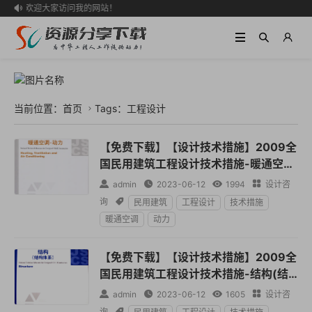
欢迎大家访问我的网站！

当前位置：
首页
Tags：工程设计

【免费下载】【设计技术措施】2009全
国民用建筑工程设计技术措施-暖通空调
动力

admin

2023-06-12

1994

设计咨
询

民用建筑
工程设计
技术措施
暖通空调
动力
【免费下载】【设计技术措施】2009全
国民用建筑工程设计技术措施-结构(结
构体系)

admin

2023-06-12

1605

设计咨
询
