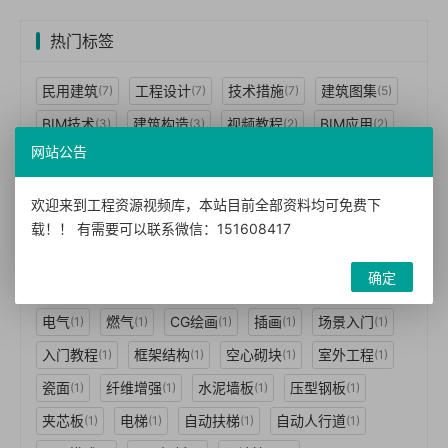
热门标签
民用建筑
工程设计
技术措施
建筑图集
(7)
(7)
(7)
(5)
BIM技术
建筑构造
视频教程
BIM应用
(3)
(3)
(2)
(2)
网站公告
案例视频
暖通空调
墙体
(2)
(2)
(2)
特色小镇 城镇住宅
一图一算
电子书籍
(1)
(1)
(1)
欢迎来到工程资源视频库，本站目前全部资料均可免费下
图书手册
BIM机电
建模技术
BIM案例
(1)
(1)
(1)
(1)
载！！ 有需要可以联系微信：151608417
BIM标准
BIM经理
动力
结构体系
(1)
(1)
(1)
(1)
确定
建筑景观
给水排水
防空
地下室
(1)
(1)
(1)
(1)
电气
燃气
CG绘画
插画
场景入门
(1)
(1)
(1)
(1)
(1)
入门教程
框架结构
空心砌块
室外工程
(1)
(1)
(1)
(1)
瓷面
纤维增强
水泥墙板
压型钢板
(1)
(1)
(1)
(1)
夹芯板
电梯
自动扶梯
自动人行道
(1)
(1)
(1)
(1)