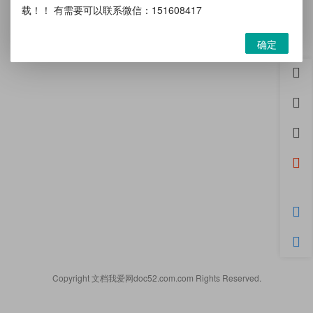
载！！ 有需要可以联系微信：151608417
确定
首页
用户
积分
开通
微信
购物
客服
Copyright 文档我爱网doc52.com.com Rights Reserved.