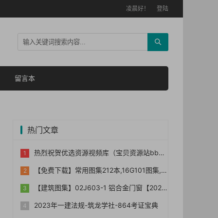
凌晨好！
登陆
留言本
热门文章
热烈祝贺优选资源视频库（宝贝资源站bb006）网站正式上线！！
【免费下载】常用图集212本,16G101图集,水电安装图集-254本【01-0014】
【建筑图集】02J603-1 铝合金门窗【2023国标建筑专业图集大全】
2023年一建法规-筑龙学社-864考证宝典