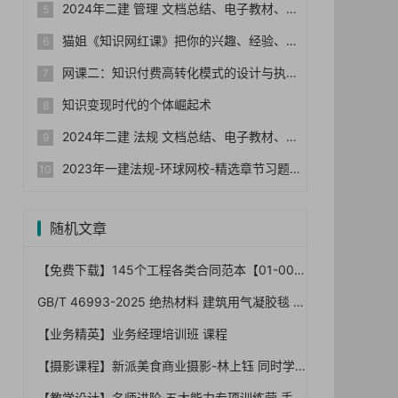
2024年二建 管理 文档总结、电子教材、历年真题
猫姐《知识网红课》把你的兴趣、经验、能力变成钱
网课二：知识付费高转化模式的设计与执行
知识变现时代的个体崛起术
2024年二建 法规 文档总结、电子教材、历年真题
2023年一建法规-环球网校-精选章节习题集+真题+模拟
随机文章
【免费下载】145个工程各类合同范本【01-0032】
GB/T 46993-2025 绝热材料 建筑用气凝胶毯 规范，2026年7月1日已实施！免费下载
【业务精英】业务经理培训班 课程
【摄影课程】新派美食商业摄影-林上钰 同时学习思路与技巧【完结】
【教学设计】名师进阶·五大能力专项训练营 手把手教您掌握教学设计课程，原价298【完结】