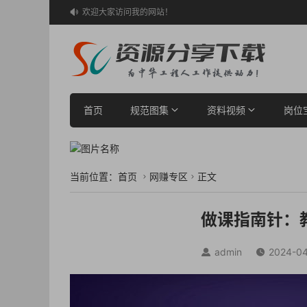
欢迎大家访问我的网站！

首页
规范图集
资料视频
岗位
当前位置：
首页
网赚专区
正文


做课指南针：
admin
2024-04

