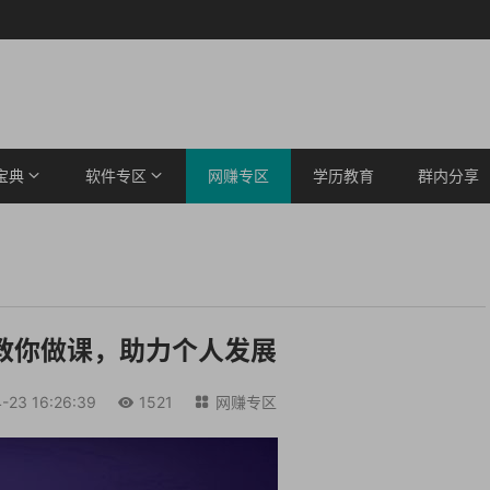
宝典
软件专区
网赚专区
学历教育
群内分享
教你做课，助力个人发展
-23 16:26:39
1521
网赚专区

