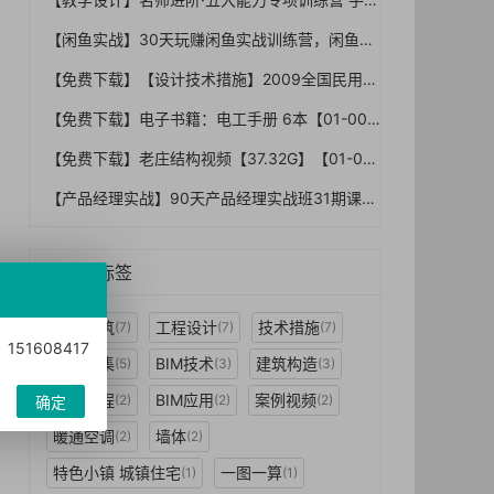
【闲鱼实战】30天玩赚闲鱼实战训练营，闲鱼专业卖家教你如何打造自己店铺2022新课程付费资源
【免费下载】【设计技术措施】2009全国民用建筑工程设计技术措施-结构(结构体系)
【免费下载】电子书籍：电工手册 6本【01-0004】
【免费下载】老庄结构视频【37.32G】【01-0002】
【产品经理实战】90天产品经理实战班31期课程视频-腾讯+起点学院联合打造
热门标签
民用建筑
工程设计
技术措施
(7)
(7)
(7)
1608417
建筑图集
BIM技术
建筑构造
(5)
(3)
(3)
视频教程
BIM应用
案例视频
(2)
(2)
(2)
确定
暖通空调
墙体
(2)
(2)
特色小镇 城镇住宅
一图一算
(1)
(1)