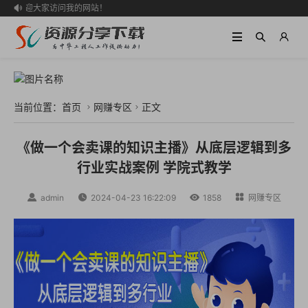
欢迎大家访问我的网站！

当前位置：
首页
网赚专区
正文


《做一个会卖课的知识主播》从底层逻辑到多
行业实战案例 学院式教学

admin

2024-04-23 16:22:09

1858

网赚专区