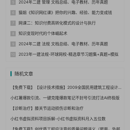
2024年二建 管理 文档总结、电子教材、历年真题
猫姐《知识网红课》把你的兴趣、经验、能力变成钱
网课二：知识付费高转化模式的设计与执行
知识变现时代的个体崛起术
2024年二建 法规 文档总结、电子教材、历年真题
2023年一建法规-环球网校-精选章节习题集+真题+模拟
随机文章
【免费下载】【设计技术措施】2009全国民用建筑工程设计技术措施-给水排水
小红薯爆款引流、一键克隆爆款笔记不封号引流打法Ai终极版
【诊断治疗】膝关节运动损伤诊断和治疗
小红书虚拟资料项目拆解-小红书虚拟资料月入五位数
【免费下载】创优质工程应注意的质量问题讲义（屋面，外部工程，室内安装）,图文丰富,109页PPT【01-0043】