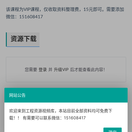
该课程为VIP课程，仅收取资料整理费，15元即可。需要添加
微信：151608417
资源下载
您需要
登录
并
升级VIP
后才能查看此内容！
网站公告
转载声明：本站发布文章及版权归原作者所有，转载本站文章请注明文
章来源！
欢迎来到工程资源视频库，本站目前全部资料均可免费下
载！！ 有需要可以联系微信：151608417
本文链接：
https://www.doc52.com/?id=220