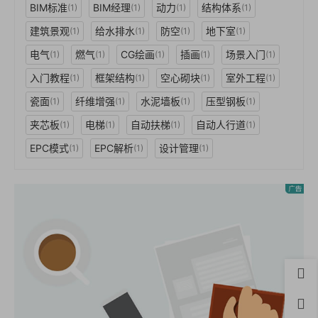
BIM标准
BIM经理
动力
结构体系
(1)
(1)
(1)
(1)
建筑景观
给水排水
防空
地下室
(1)
(1)
(1)
(1)
电气
燃气
CG绘画
插画
场景入门
(1)
(1)
(1)
(1)
(1)
入门教程
框架结构
空心砌块
室外工程
(1)
(1)
(1)
(1)
瓷面
纤维增强
水泥墙板
压型钢板
(1)
(1)
(1)
(1)
夹芯板
电梯
自动扶梯
自动人行道
(1)
(1)
(1)
(1)
EPC模式
EPC解析
设计管理
(1)
(1)
(1)
首页
用户