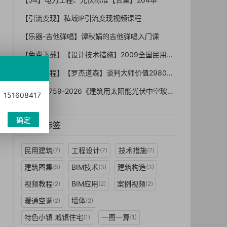
【引流变现】私域IP引流变现视频课程
【乐器-吉他弹唱】谭秋娟的吉他弹唱入门课
【免费下载】【设计技术措施】2009全国民用建筑工程设计技术措施-规划建筑景观
【谈判课程】【罗杰道森】谈判大师价值29800元的课程《优势谈判》(视频）
GB/T 29759-2026《建筑用太阳能光伏中空玻璃》12月1日实施：BIPV发电安全红线与验收怎么卡
1608417
确定
热门标签
民用建筑
工程设计
技术措施
(7)
(7)
(7)
建筑图集
BIM技术
建筑构造
(5)
(3)
(3)
视频教程
BIM应用
案例视频
(2)
(2)
(2)
暖通空调
墙体
(2)
(2)
特色小镇 城镇住宅
一图一算
(1)
(1)