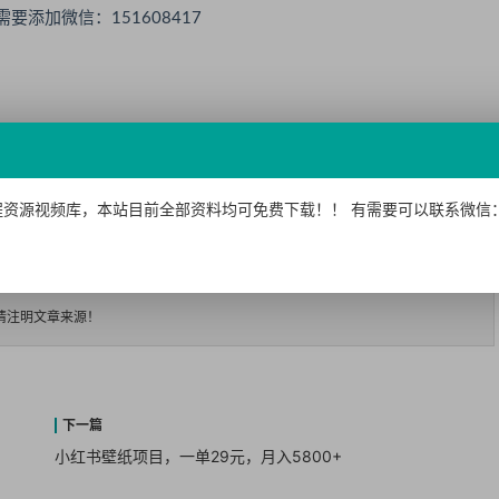
要添加微信：151608417
资源视频库，本站目前全部资料均可免费下载！！ 有需要可以联系微信：15
并
升级VIP
后才能查看此内容！
请注明文章来源！
小红书壁纸项目，一单29元，月入5800+