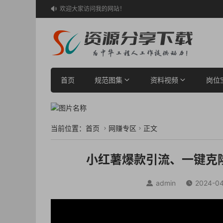
欢迎大家访问我的网站！

首页
规范图集
资料视频
岗位
当前位置：
首页
网赚专区
正文


小红薯爆款引流、一键克
admin
2024-04

