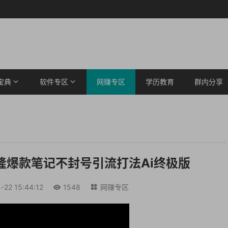
宝典
软件专区
网赚专区
学历教育
群内分享
隆爆款笔记不封号引流打法Ai终极版
-22 15:44:12
1548
网赚专区

