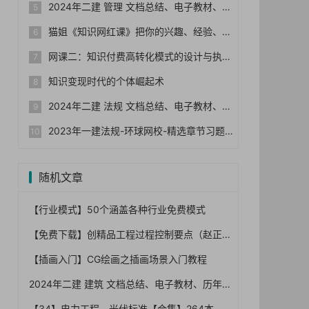
2024年二建 管理 文档总结、电子教材、历年真题
猫姐《知识网红课》把你的兴趣、经验、能力变成钱
网课二：知识付费高转化模式的设计与执行
知识变现时代的个体崛起术
2024年二建 法规 文档总结、电子教材、历年真题
2023年一建法规-环球网校-精选章节习题集+真题+模拟
随机文章
【行业模式】50个涵盖各种行业免费模式
【免费下载】创精品工程过程控制要点（赵正嘉）,图文丰富,134页PDF【01-0042】
【插画入门】CG绘画之插画场景入门教程
2024年二建 建筑 文档总结、电子教材、历年真题
【34】电力工程、光伏标准【合集】264本