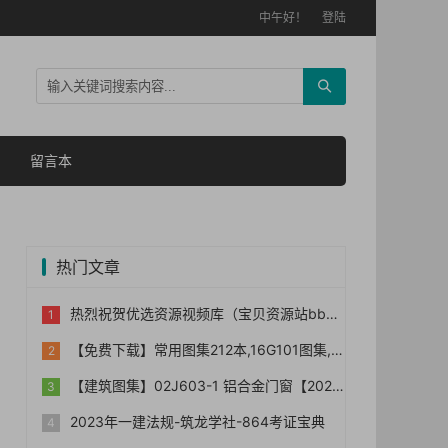
中午好！
登陆
留言本
热门文章
热烈祝贺优选资源视频库（宝贝资源站bb006）网站正式上线！！
【免费下载】常用图集212本,16G101图集,水电安装图集-254本【01-0014】
【建筑图集】02J603-1 铝合金门窗【2023国标建筑专业图集大全】
2023年一建法规-筑龙学社-864考证宝典