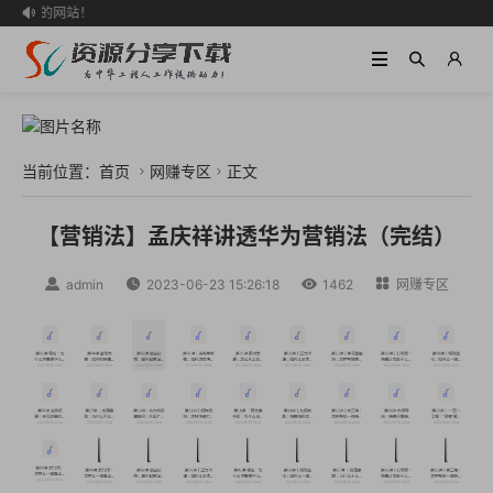
访问我的网站！

当前位置：
首页
网赚专区
正文


【营销法】孟庆祥讲透华为营销法（完结）

admin

2023-06-23 15:26:18

1462

网赚专区