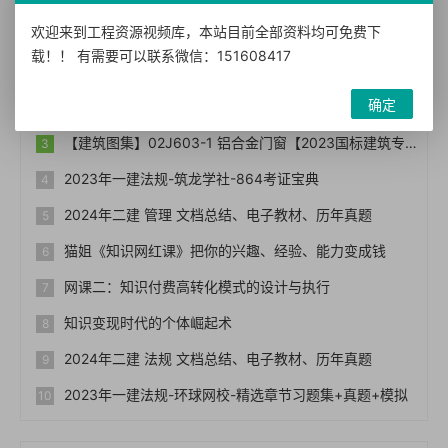
热门文章
欢迎来到工程资源视频库，本站目前全部资料均可免费下
载！！ 有需要可以联系微信：151608417
热烈祝贺优选资源视频库（宝贝资源站bb006）网站正式上线！！
确定
【免费下载】常用图集212本,16G101图集,水电安装图集-254本【01-0014】
【建筑图集】02J603-1 铝合金门窗【2023国标建筑专业图集大全】
2023年一建法规-筑龙学社-864考证宝典
2024年二建 管理 文档总结、电子教材、历年真题
猫姐《知识网红课》把你的兴趣、经验、能力变成钱
网课二：知识付费高转化模式的设计与执行
知识变现时代的个体崛起术
2024年二建 法规 文档总结、电子教材、历年真题
2023年一建法规-环球网校-精选章节习题集+真题+模拟