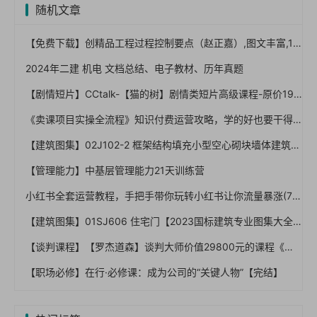
随机文章
【免费下载】创精品工程过程控制要点（赵正嘉）,图文丰富,134页PDF【01-0042】
2024年二建 机电 文档总结、电子教材、历年真题
【剧情短片】CCtalk-【猫的树】剧情类短片高级课程-原价1999RMB
《卖课项目实操全流程》知识付费运营攻略，学的好也要干得好
【建筑图集】02J102-2 框架结构填充小型空心砌块墙体建筑构造【2023国标建筑专业图集大全】
【管理能力】中基层管理能力21天训练营
小红书全套运营教程，手把手带你玩转小红书让你流量暴涨(70节课)
【建筑图集】01SJ606 住宅门【2023国标建筑专业图集大全】
【谈判课程】【罗杰道森】谈判大师价值29800元的课程《优势谈判》(视频）
【职场必修】在行·必修课：成为公司的“关键人物”【完结】