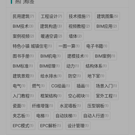
热门标签
民用建筑
工程设计
技术措施
建筑图集
(7)
(7)
(7)
(5)
BIM技术
建筑构造
视频教程
BIM应用
(3)
(3)
(2)
(2)
案例视频
暖通空调
墙体
(2)
(2)
(2)
特色小镇 城镇住宅
一图一算
电子书籍
(1)
(1)
(1)
图书手册
BIM机电
建模技术
BIM案例
(1)
(1)
(1)
(1)
BIM标准
BIM经理
动力
结构体系
(1)
(1)
(1)
(1)
建筑景观
给水排水
防空
地下室
(1)
(1)
(1)
(1)
电气
燃气
CG绘画
插画
场景入门
(1)
(1)
(1)
(1)
(1)
入门教程
框架结构
空心砌块
室外工程
(1)
(1)
(1)
(1)
瓷面
纤维增强
水泥墙板
压型钢板
(1)
(1)
(1)
(1)
夹芯板
电梯
自动扶梯
自动人行道
(1)
(1)
(1)
(1)
EPC模式
EPC解析
设计管理
(1)
(1)
(1)