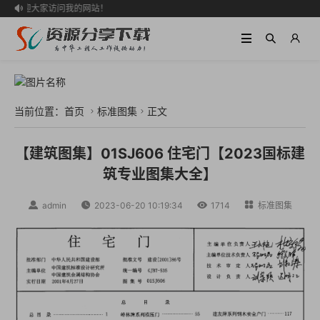
欢迎大家访问我的网站！

当前位置：
首页
标准图集
正文


【建筑图集】01SJ606 住宅门【2023国标建
筑专业图集大全】

admin

2023-06-20 10:19:34

1714

标准图集