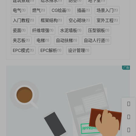
建筑景观
给水排水
防空
地下室
(1)
(1)
(1)
(1)
电气
燃气
CG绘画
插画
场景入门
(1)
(1)
(1)
(1)
(1)
入门教程
框架结构
空心砌块
室外工程
(1)
(1)
(1)
(1)
瓷面
纤维增强
水泥墙板
压型钢板
(1)
(1)
(1)
(1)
夹芯板
电梯
自动扶梯
自动人行道
(1)
(1)
(1)
(1)
EPC模式
EPC解析
设计管理
(1)
(1)
(1)
首页
用户
积分