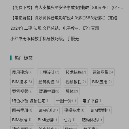
【免费下载】高大支模典型安全事故案例解析 88页PPT【01-0022】
【电影解说】微妙哥抖音电影解说4.0课程588元课程（完结）
2024年二建 法规 文档总结、电子教材、历年真题
小红书无限释放手机号技巧版，手慢无
热门标签
民用建筑
工程设计
技术措施
建筑图集
(7)
(7)
(7)
(5)
BIM技术
建筑构造
视频教程
BIM应用
(3)
(3)
(2)
(2)
案例视频
暖通空调
墙体
(2)
(2)
(2)
特色小镇 城镇住宅
一图一算
电子书籍
(1)
(1)
(1)
图书手册
BIM机电
建模技术
BIM案例
(1)
(1)
(1)
(1)
BIM标准
BIM经理
动力
结构体系
(1)
(1)
(1)
(1)