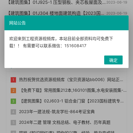
【建筑图集】01J925-1 压型钢板、夹芯板屋面及墙体建筑构造【2023国标建筑专业图集大全】
2023-06-19
【建筑图集】01J304 楼地面建筑构造【2023国标建筑专业图集大全】
2023-06-19
网站公告
网友评论
欢迎来到工程资源视频库，本站目前全部资料均可免费下
您需要
登录账户
后才能发表评论
载！！ 有需要可以联系微信：151608417
确定
热门文章
热烈祝贺优选资源视频库（宝贝资源站bb006）网站正式上线！！
【免费下载】常用图集212本,16G101图集,水电安装图集-254本【01-0014】
【建筑图集】02J603-1 铝合金门窗【2023国标建筑专业图集大全】
2023年一建法规-筑龙学社-864考证宝典
2024年二建 管理 文档总结、电子教材、历年真题
猫姐《知识网红课》把你的兴趣、经验、能力变成钱