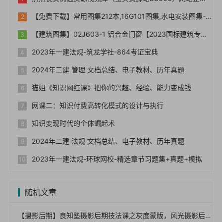
【免费下载】常用图集212本,16G101图集,水电安装图集-254本【01-0014】
【建筑图集】02J603-1 铝合金门窗【2023国标建筑专业图集大全】
2023年一建法规-筑龙学社-864考证宝典
2024年二建 管理 文档总结、电子教材、历年真题
猫姐《知识网红课》把你的兴趣、经验、能力变成钱
网课二：知识付费高转化模式的设计与执行
知识变现时代的个体崛起术
2024年二建 法规 文档总结、电子教材、历年真题
2023年一建法规-环球网校-精选章节习题集+真题+模拟
随机文章
【摄影后期】良知塾摄影后期技法课之灰度蒙版，风光摄影后期领域高阶调整技术（完结）