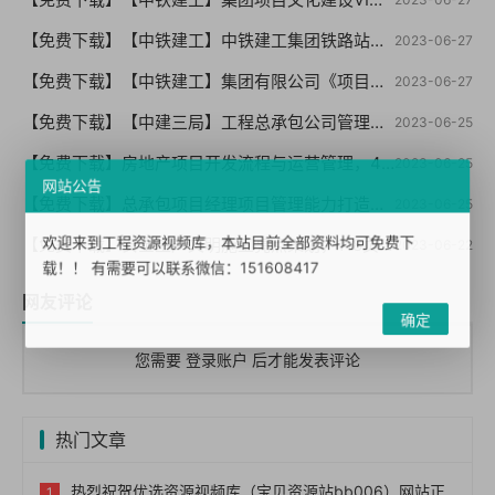
【免费下载】【中铁建工】中铁建工集团铁路站房项目文化标准化建设VI手册【01-0055】
2023-06-27
【免费下载】【中铁建工】集团有限公司《项目机构标准化管理指导手册（试行版）【01-0054】
2023-06-27
【免费下载】【中建三局】工程总承包公司管理制度汇编（146页 编制详细）【01-0053】
2023-06-25
【免费下载】房地产项目开发流程与运营管理，49页PPT【01-0052】
2023-06-25
网站公告
【免费下载】总承包项目经理项目管理能力打造与提升培训，66页PPT，图文，可编辑【01-0051】
2023-06-25
欢迎来到工程资源视频库，本站目前全部资料均可免费下
【免费下载】安全生产文明施工亮点策划，118页PPT【01-0050】
2023-06-22
载！！ 有需要可以联系微信：151608417
网友评论
确定
您需要
登录账户
后才能发表评论
热门文章
热烈祝贺优选资源视频库（宝贝资源站bb006）网站正式上线！！