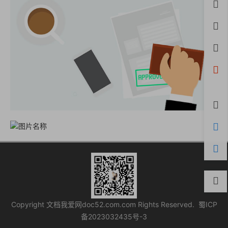
首页
用户
积分
开通
微信
评论
购物
客服
Copyright 文档我爱网doc52.com.com Rights Reserved.
蜀ICP
备2023032435号-3