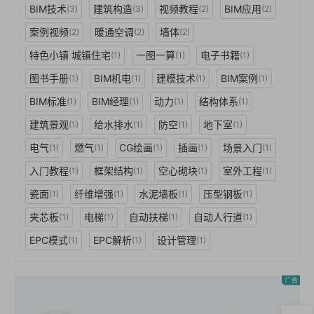
BIM技术
建筑构造
视频教程
BIM应用
(3)
(3)
(2)
(2)
案例视频
暖通空调
墙体
(2)
(2)
(2)
特色小镇 城镇住宅
一图一算
电子书籍
(1)
(1)
(1)
图书手册
BIM机电
建模技术
BIM案例
(1)
(1)
(1)
(1)
BIM标准
BIM经理
动力
结构体系
(1)
(1)
(1)
(1)
建筑景观
给水排水
防空
地下室
(1)
(1)
(1)
(1)
电气
燃气
CG绘画
插画
场景入门
(1)
(1)
(1)
(1)
(1)
入门教程
框架结构
空心砌块
室外工程
(1)
(1)
(1)
(1)
瓷面
纤维增强
水泥墙板
压型钢板
(1)
(1)
(1)
(1)
夹芯板
电梯
自动扶梯
自动人行道
(1)
(1)
(1)
(1)
EPC模式
EPC解析
设计管理
(1)
(1)
(1)