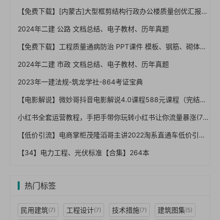
【免费下载】[内蒙古]大型框剪结构行政办公楼质量创优汇报（草原杯），72页PPT，图文，可编辑【01-0046】
2024年二建 公路 文档总结、电子教材、历年真题
【免费下载】工程质量通病防治 PPT课件 模板、钢筋、砌体、外墙、楼地面等【01-0005】
2024年二建 市政 文档总结、电子教材、历年真题
2023年一建法规-筑龙学社-864考证宝典
【电影解说】微妙哥抖音电影解说4.0课程588元课程（完结）
小红书全套运营教程，手把手带你玩转小红书让你流量暴涨(70节课)
【低价引流】电商掌柜茂隆滔哥主讲2022淘系直通车低价引流，官方价999【完结】
【34】电力工程、光伏标准【合集】264本
热门标签
民用建筑
工程设计
技术措施
建筑图集
(7)
(7)
(7)
(5)