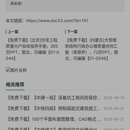
章来源！
本文链接：
https://www.doc52.com/?id=151
【免费下载】[北京]住宅工程
【免费下载】[内蒙古]大型框
质量分户验收指导手册，265
剪结构行政办公楼质量创优汇
页PPT，图文，可编辑【01-0
报（草原杯），72页PPT，图
044】
文，可编辑【01-0046】
相关推荐
【免费下载】【中建一局】深基坑工程风险管控要点及典型事故剖析（终版）PPT210页，可编辑！-2021年06月【01-0059】
2023-08-13
【免费下载】【中铁四局】预制装配式建筑施工技术，PPT76页【01-0058】
2023-06-27
【免费下载】100个平面布置图整理，CAD格式 （干货你值得拥有）【01-0057】
2023-06-27
【免费下载】【中铁建工】集团项目文化建设VI指导手册【01-0056】
2023-06-27