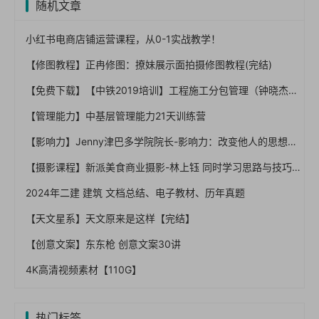
随机文章
小红书电商店铺运营课程，从0-1实战教学！
【修图教程】正冉修图：撩妹展示面拍摄修图教程(完结)
【免费下载】【中铁2019培训】工程施工分包管理（钟晓杰），67页PPT，图文，可编辑【01-0038】
【管理能力】中基层管理能力21天训练营
【影响力】Jenny津巴多学院院长-影响力：改变他人的思想和行动【完结】
【摄影课程】新派美食商业摄影-林上钰 同时学习思路与技巧【完结】
2024年二建 建筑 文档总结、电子教材、历年真题
【天文星系】天文原来是这样【完结】
【创意文案】东东枪 创意文案30讲
4K高清视频素材【110G】
热门标签