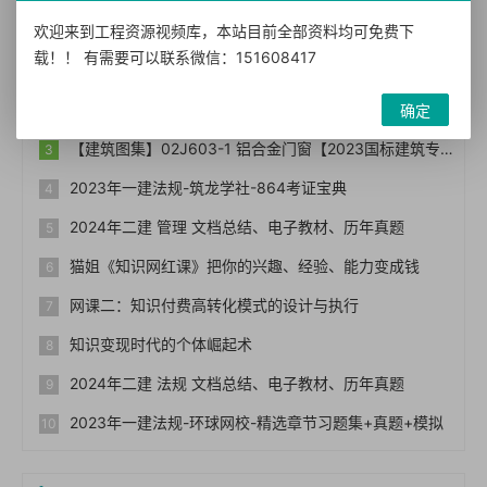
热门文章
欢迎来到工程资源视频库，本站目前全部资料均可免费下
载！！ 有需要可以联系微信：151608417
热烈祝贺优选资源视频库（宝贝资源站bb006）网站正式上线！！
【免费下载】常用图集212本,16G101图集,水电安装图集-254本【01-0014】
确定
【建筑图集】02J603-1 铝合金门窗【2023国标建筑专业图集大全】
2023年一建法规-筑龙学社-864考证宝典
2024年二建 管理 文档总结、电子教材、历年真题
猫姐《知识网红课》把你的兴趣、经验、能力变成钱
网课二：知识付费高转化模式的设计与执行
知识变现时代的个体崛起术
2024年二建 法规 文档总结、电子教材、历年真题
2023年一建法规-环球网校-精选章节习题集+真题+模拟