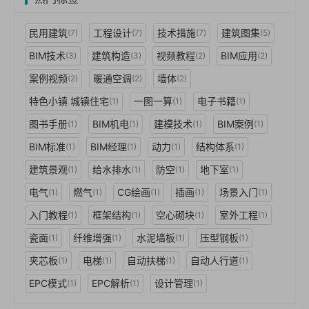
民用建筑
工程设计
技术措施
建筑图集
(7)
(7)
(7)
(5)
BIM技术
建筑构造
视频教程
BIM应用
(3)
(3)
(2)
(2)
案例视频
暖通空调
墙体
(2)
(2)
(2)
特色小镇 城镇住宅
一图一算
电子书籍
(1)
(1)
(1)
图书手册
BIM机电
建模技术
BIM案例
(1)
(1)
(1)
(1)
BIM标准
BIM经理
动力
结构体系
(1)
(1)
(1)
(1)
建筑景观
给水排水
防空
地下室
(1)
(1)
(1)
(1)
电气
燃气
CG绘画
插画
场景入门
(1)
(1)
(1)
(1)
(1)
入门教程
框架结构
空心砌块
室外工程
(1)
(1)
(1)
(1)
瓷面
纤维增强
水泥墙板
压型钢板
(1)
(1)
(1)
(1)
夹芯板
电梯
自动扶梯
自动人行道
(1)
(1)
(1)
(1)
EPC模式
EPC解析
设计管理
(1)
(1)
(1)