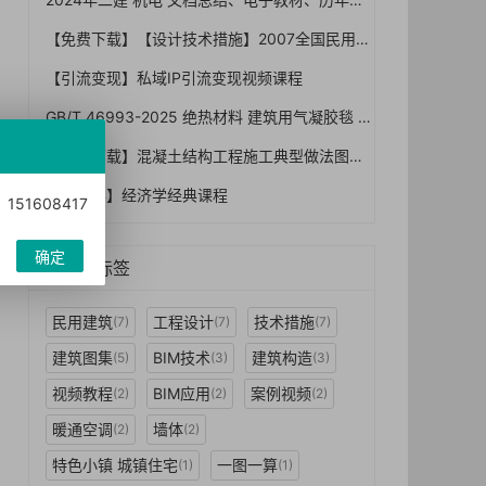
【免费下载】【设计技术措施】2007全国民用建筑工程设计技术措施 建筑产品选用技术 产品技术资料 暖通空调 燃气
【引流变现】私域IP引流变现视频课程
GB/T 46993-2025 绝热材料 建筑用气凝胶毯 规范，2026年7月1日已实施！免费下载
【免费下载】混凝土结构工程施工典型做法图集，63页PDF【01-0037】
【经济学】经济学经典课程
1608417
确定
热门标签
民用建筑
工程设计
技术措施
(7)
(7)
(7)
建筑图集
BIM技术
建筑构造
(5)
(3)
(3)
视频教程
BIM应用
案例视频
(2)
(2)
(2)
暖通空调
墙体
(2)
(2)
特色小镇 城镇住宅
一图一算
(1)
(1)