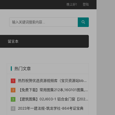
晚上好！
登陆
留言本
热门文章
热烈祝贺优选资源视频库（宝贝资源站bb006）网站正式上线！！
【免费下载】常用图集212本,16G101图集,水电安装图集-254本【01-0014】
【建筑图集】02J603-1 铝合金门窗【2023国标建筑专业图集大全】
2023年一建法规-筑龙学社-864考证宝典