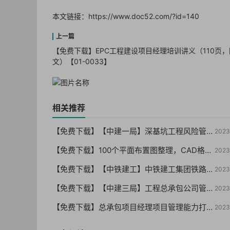
本文链接：
https://www.doc52.com/?id=140
【免费下载】EPC工程建设项目经理培训讲义（110页，
文）【01-0033】
相关推荐
【免费下载】【中建一局】深基坑工程风险管控要点及典型事故剖析（终版）PPT210页，可编辑！-2021年06月【01-0059】
2023
【免费下载】100个平面布置图整理，CAD格式 （干货你值得拥有）【01-0057】
2023
【免费下载】【中铁建工】中铁建工集团铁路站房项目文化标准化建设VI手册【01-0055】
2023
【免费下载】【中建三局】工程总承包公司管理制度汇编（146页 编制详细）【01-0053】
2023
【免费下载】总承包项目经理项目管理能力打造与提升培训，66页PPT，图文，可编辑【01-0051】
2023