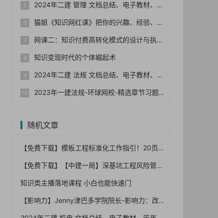
2024年二建 管理 文档总结、电子教材、历年真题
猫姐《知识网红课》把你的兴趣、经验、能力变成钱
网课二：知识付费高转化模式的设计与执行
知识变现时代的个体崛起术
2024年二建 法规 文档总结、电子教材、历年真题
2023年一建法规-环球网校-精选章节习题集+真题+模拟
随机文章
【免费下载】模板工程标准化工作指引！20页PDF，完整版可下载【01-0023】
【免费下载】【中建一局】深基坑工程风险管控要点及典型事故剖析（终版）PPT210页，可编辑！-2021年06月【01-0059】
知识类主播落地课程 小白也能快速门
【影响力】Jenny津巴多学院院长-影响力：改变他人的思想和行动【完结】
2024年二建 机电 文档总结、电子教材、历年真题