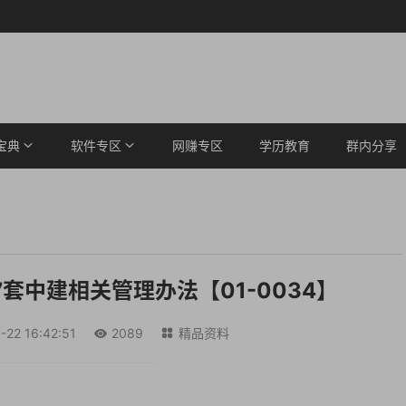
宝典
软件专区
网赚专区
学历教育
群内分享
套中建相关管理办法【01-0034】
-22 16:42:51
2089
精品资料

