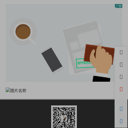
首页
用户
积分
开通
微信
购物
客服