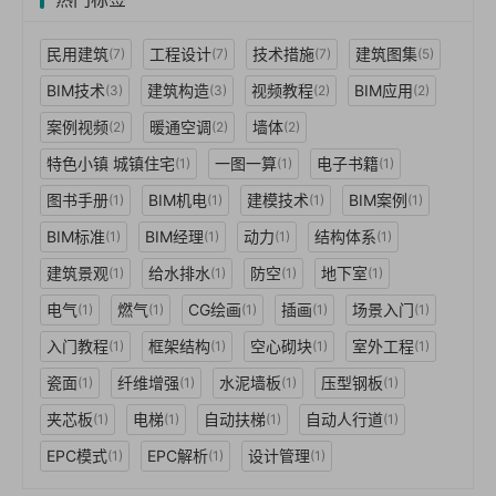
民用建筑
工程设计
技术措施
建筑图集
(7)
(7)
(7)
(5)
BIM技术
建筑构造
视频教程
BIM应用
(3)
(3)
(2)
(2)
案例视频
暖通空调
墙体
(2)
(2)
(2)
特色小镇 城镇住宅
一图一算
电子书籍
(1)
(1)
(1)
图书手册
BIM机电
建模技术
BIM案例
(1)
(1)
(1)
(1)
BIM标准
BIM经理
动力
结构体系
(1)
(1)
(1)
(1)
建筑景观
给水排水
防空
地下室
(1)
(1)
(1)
(1)
电气
燃气
CG绘画
插画
场景入门
(1)
(1)
(1)
(1)
(1)
入门教程
框架结构
空心砌块
室外工程
(1)
(1)
(1)
(1)
瓷面
纤维增强
水泥墙板
压型钢板
(1)
(1)
(1)
(1)
夹芯板
电梯
自动扶梯
自动人行道
(1)
(1)
(1)
(1)
EPC模式
EPC解析
设计管理
(1)
(1)
(1)