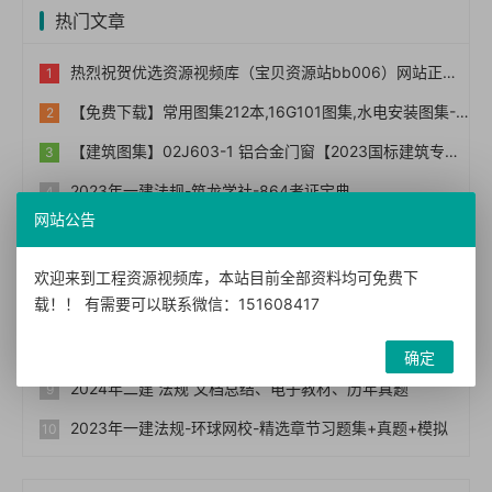
热门文章
热烈祝贺优选资源视频库（宝贝资源站bb006）网站正式上线！！
【免费下载】常用图集212本,16G101图集,水电安装图集-254本【01-0014】
【建筑图集】02J603-1 铝合金门窗【2023国标建筑专业图集大全】
2023年一建法规-筑龙学社-864考证宝典
网站公告
2024年二建 管理 文档总结、电子教材、历年真题
猫姐《知识网红课》把你的兴趣、经验、能力变成钱
欢迎来到工程资源视频库，本站目前全部资料均可免费下
载！！ 有需要可以联系微信：151608417
网课二：知识付费高转化模式的设计与执行
知识变现时代的个体崛起术
确定
2024年二建 法规 文档总结、电子教材、历年真题
2023年一建法规-环球网校-精选章节习题集+真题+模拟